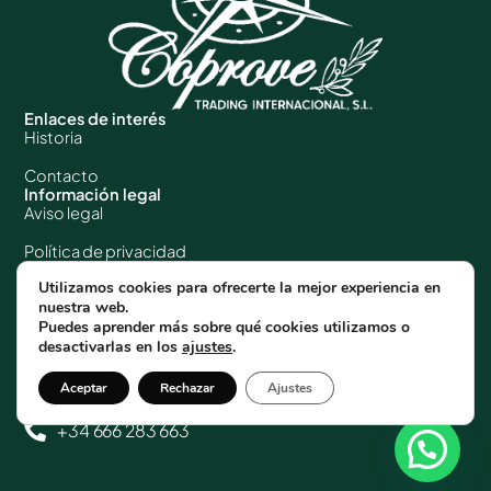
Enlaces de interés
Historia
Contacto
Información legal
Aviso legal
Política de privacidad
Utilizamos cookies para ofrecerte la mejor experiencia en
Política de cookies
nuestra web.
Datos de contacto
Puedes aprender más sobre qué cookies utilizamos o
C/ Amado Granell Mesado nº 75 Despacho
desactivarlas en los
ajustes
.
3A / 46013 Valencia (España)
Aceptar
Rechazar
Ajustes
josemanuel@coprovetrading.com
+34 666 283 663