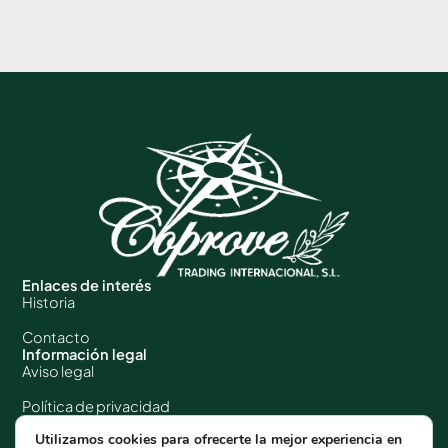
Enlaces de interés
Historia
Contacto
Información legal
Aviso legal
Política de privacidad
Utilizamos cookies para ofrecerte la mejor experiencia en
Política de cookies