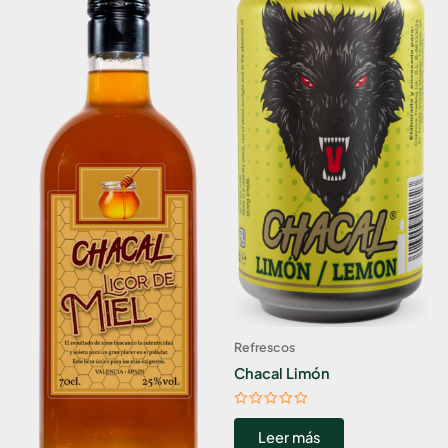
Refrescos
Chacal Limón
Valorado
con
Leer más
0