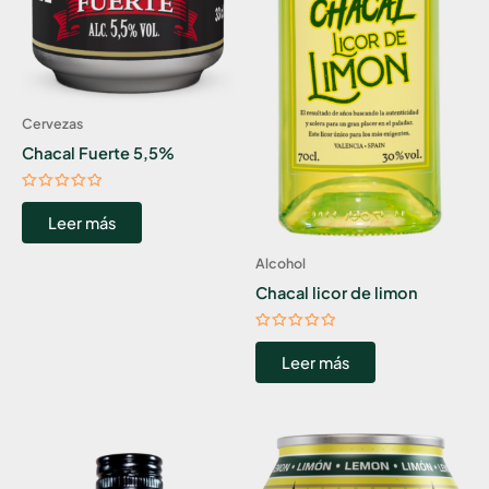
Cervezas
Chacal Fuerte 5,5%
Valorado
con
Leer más
0
de
5
Alcohol
Chacal licor de limon
Valorado
con
Leer más
0
de
5