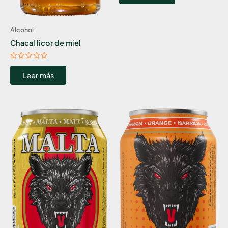
de
5
Alcohol
Chacal licor de miel
Valorado
con
Leer más
0
de
5