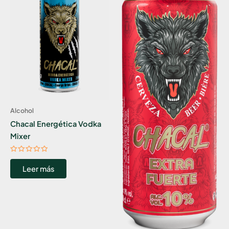
Alcohol
Chacal Energética Vodka
Mixer
Valorado
con
Leer más
0
de
5