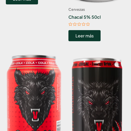
de
5
Cervezas
Chacal 5% 50cl
Valorado
con
Leer más
0
de
5