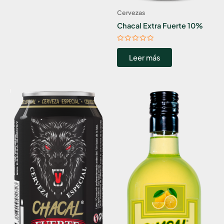
Cervezas
Chacal Extra Fuerte 10%
Valorado
con
Leer más
0
de
5