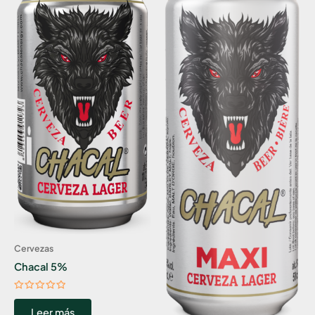
Cervezas
Chacal 5%
Valorado
con
Leer más
0