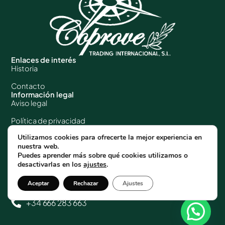
Enlaces de interés
Historia
Contacto
Información legal
Aviso legal
Política de privacidad
Utilizamos cookies para ofrecerte la mejor experiencia en
Política de cookies
nuestra web.
Datos de contacto
Puedes aprender más sobre qué cookies utilizamos o
C/ Amado Granell Mesado nº 75 Despacho
desactivarlas en los
ajustes
.
3A / 46013 Valencia (España)
Aceptar
Rechazar
Ajustes
josemanuel@coprovetrading.com
+34 666 283 663