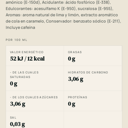
amónico (E-150d), Acidulante: ácido fosfórico (E-338),
Edulcorantes: acesulfamo K (E-950), sucralosa (E-955),
Aromas: aroma natural de lima y limón, extracto aromático
de cola en caramelo, Conservador: benzoato sódico (E-211),
Incluye cafeína
POR 100 ML
VALOR ENERGÉTICO
GRASAS
52 kJ / 12 kcal
0 g
- DE LAS CUALES
HIDRATOS DE CARBONO
SATURADAS
3,06 g
0 g
- DE LOS CUALES AZÚCARES
PROTEÍNAS
3,06 g
0 g
SAL
0,03 g