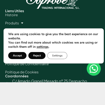
Liens Utiles
Histoire
Produits
Contact
We are using cookies to give you the best experience on our
website.
Blog
You can find out more about which cookies we are using or
switch them off in
settings
.
Français
Informations Légales
Mentions Légales
Accept
Reject
Settings
Politique de Confidentialité
Politique de Cookies
Coordonnées
C/ Amado Granell Mesado nº 75 Despacho
3A / 46013 Valencia (España)
josemanuel@coprovetrading.com
+34 666 283 663