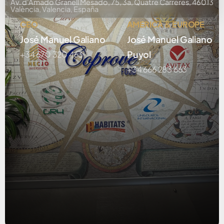
Av. d'Amado Granell Mesado, 75, 3a, Quatre Carreres, 46013
València, Valencia, España
CEO
AMERICA & EUROPE
José Manuel Galiano
José Manuel Galiano
Puyol
+34 670 320 463
+34 666 283 663