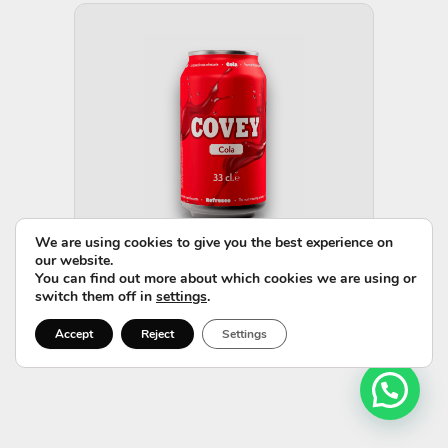
We are using cookies to give you the best experience on
our website.
You can find out more about which cookies we are using or
33 cl
switch them off in
settings
.
COVEY COLA
Accept
Reject
Settings